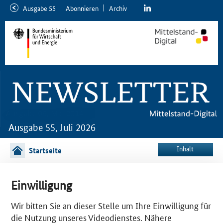
linkedin
Ausgabe 55
Abon­nie­ren
Ar­chiv
neuere
ältere
Ausgabe
Ausgabe
Ausgabe 55, Juli 2026
Inhalt
Startseite
Einwilligung
Newsletter bestellen
Wir bitten Sie an dieser Stelle um Ihre Einwilligung für
die Nutzung unseres Videodienstes. Nähere
Wählen Sie ein Format
HTML
TEXT