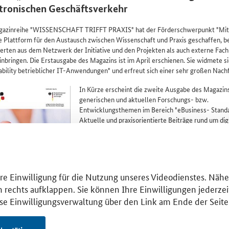
tronischen Geschäftsverkehr
gazinreihe "WISSENSCHAFT TRIFFT PRAXIS" hat der Förderschwerpunkt "Mit
ne Plattform für den Austausch zwischen Wissenschaft und Praxis geschaffen, b
rten aus dem Netzwerk der Initiative und den Projekten als auch externe Fach
inbringen. Die Erstausgabe des Magazins ist im April erschienen. Sie widmete s
ility betrieblicher IT-Anwendungen" und erfreut sich einer sehr großen Nach
In Kürze erscheint die zweite Ausgabe des Magazin
generischen und aktuellen Forschungs- bzw.
Entwicklungsthemen im Bereich "eBusiness- Standa
Aktuelle und praxisorientierte Beiträge rund um dig
Standards im elektronischen Geschäftsverkehr zei
Lösungen für Anwender, die Hinweise für ihren unm
Beschaffungs- bzw. Implementierungsprozess suc
Experten, die sich mit Querschnittsfragen rund um
eBusines-Standards befassen, werden angesprochen
Ihre Einwilligung für die Nutzung unseres Videodienstes. Näh
zweite Ausgabe ist in Kürze
hier
abrufbar.
n rechts aufklappen. Sie können Ihre Einwilligungen jederzeit
ese Einwilligungsverwaltung über den Link am Ende der Seite