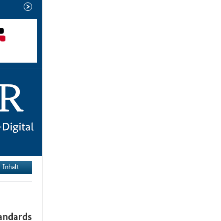
neuere
Ausgabe
Inhalt
andards