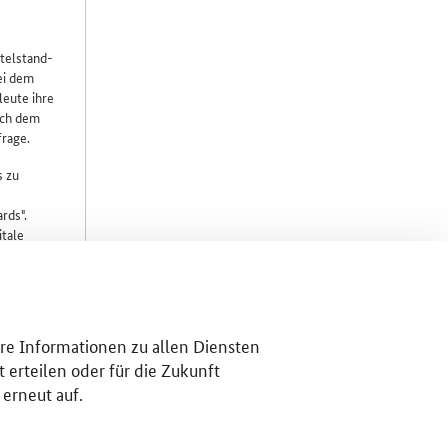
telstand-
ei dem
leute ihre
ich dem
frage.
s zu
rds".
itale
gen
ittelbaren
hen. Auch
 das Thema
. Die
ere Informationen zu allen Diensten
 erteilen oder für die Zukunft
 erneut auf.