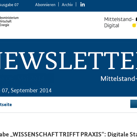
linkedin
Ausgabe 07
Abon­nie­ren
Ar­chiv
 07, September 2014
tseite
gabe „WISSENSCHAFT TRIFFT PRAXIS“: Digitale St