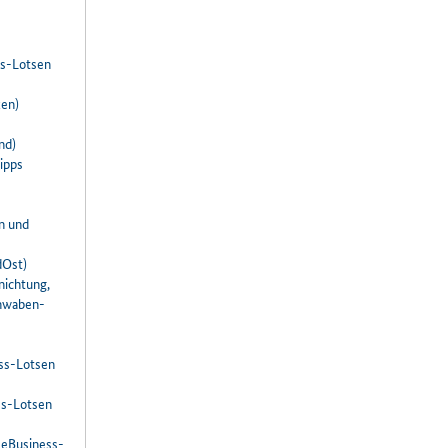
ss-Lotsen
en)
nd)
ipps
n und
dOst)
nichtung,
chwaben-
ess-Lotsen
ess-Lotsen
 eBusiness-