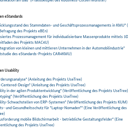
nen eStandards
icklungsstand des Stammdaten- und Geschäftsprozessmanagements in KMU" (
 Befragung des Projekts eBEn)
asiertes Prozessmanagement für individualisierbare Massenprodukte mittels 3
Leitfaden des Projekts MAC4U)
ntegration von kleinen und mittleren Unternehmen in der Automobilindustrie"
tstudie des eStandards-Projekts CAR4KMU)
en Usability
rderungsanalyse" (Anleitung des Projekts UseTree)
-Centered-Design" (Anleitung des Projekts UseTree)
lity in der agilen Produktentwicklung" (Veröffentlichung des Projekts UseTree)
typing" (Veröffentlichung des Projekts UseTree)
ility-Schwachstellen von ERP-Systemen" (Veröffentlichung des Projekts KUM)
its- und Gesundheitsschutz für "Laptop-Nomaden"" (Eine Veröffentlichung des 
ee)
sforderung mobile Bildschirmarbeit - betriebliche Gestaltungsfelder" (Eine
fentlichung des Projekts UseTree)