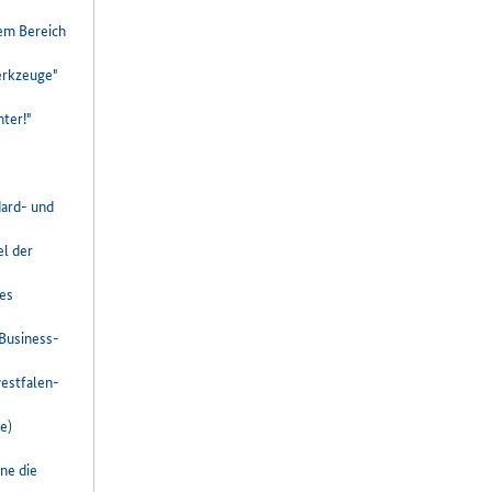
em Bereich
erkzeuge"
hter!"
dard- und
el der
des
eBusiness-
estfalen-
e)
ne die