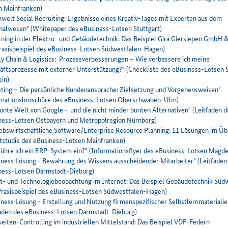
n Mainfranken)
welt Social Recruiting: Ergebnisse eines Kreativ-Tages mit Experten aus dem
nalwesen" (Whitepaper des eBusiness-Lotsen Stuttgart)
rning in der Elektro- und Gebäudetechnik: Das Beispiel Gira Giersiepen GmbH &
Praxisbeispiel des eBusiness-Lotsen Südwestfalen-Hagen)
ly Chain & Logistics: Prozessverbesserungen – Wie verbessere ich meine
äftsprozesse mit externer Unterstützung?" (Checkliste des eBusiness-Lotsen 
ein)
eting – Die persönliche Kundenansprache: Zielsetzung und Vorgehensweisen"
rmationsbroschüre des eBusiness-Lotsen Oberschwaben-Ulm)
unte Welt von Google – und die nicht minder bunten Alternativen" (Leitfaden d
ness-Lotsen Ostbayern und Metropolregion Nürnberg)
iebswirtschaftliche Software/Enterprise Resource Planning: 11 Lösungen im Üb
tstudie des eBusiness-Lotsen Mainfranken)
führe ich ein ERP-System ein?" (Informationsflyer des eBusiness-Lotsen Magd
iness Lösung - Bewahrung des Wissens ausscheidender Mitarbeiter" (Leitfaden
ness-Lotsen Darmstadt-Dieburg)
t- und Technologiebeobachtung im Internet: Das Beispiel Gebäudetechnik Süd
 (Praxisbeispiel des eBusiness-Lotsen Südwestfalen-Hagen)
iness Lösung - Erstellung und Nutzung firmenspezifischer Selbstlernmaterialie
faden des eBusiness-Lotsen Darmstadt-Dieburg)
eiten-Controlling im industriellen Mittelstand: Das Beispiel VDF-Federn