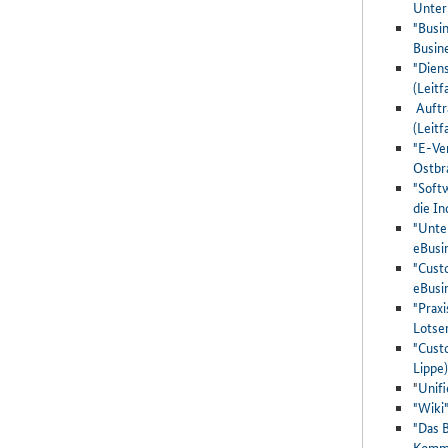
Unter
"Busi
Busin
"Dien
(Leit
Auftr
(Leit
"E-Ve
Ostbr
"Soft
die I
"Unte
eBusi
"Cust
eBusi
"Praxi
Lotse
"Cust
Lippe)
"
Unifi
"Wiki"
"Das 
Kommu