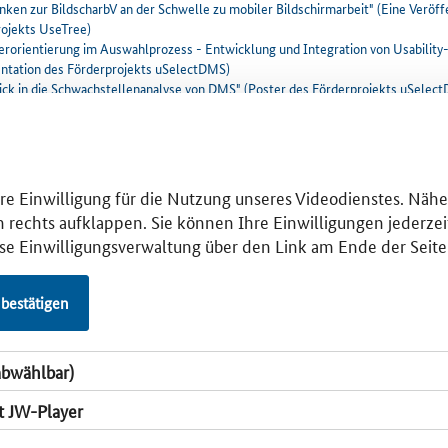
ken zur BildscharbV an der Schwelle zu mobiler Bildschirmarbeit" (Eine Veröff
rojekts UseTree)
erorientierung im Auswahlprozess - Entwicklung und Integration von Usability-
entation des Förderprojekts uSelectDMS)
lick in die Schwachstellenanalyse von DMS" (Poster des Förderprojekts uSelec
gration von Usability in den Software-Auswahlprozess von
entenmanagementsystemen" (Eine Veröffentlichung des Projekts USelectDM
ility of Document Management Systems Considering Users' Level of Experience
 Veröffentlichung des Projekts USelectDMS)
ware-Ergonomie von Dokumenten Management Systemen unter Berücksichtigu
Ihre Einwilligung für die Nutzung unseres Videodienstes. Näh
rungsgrades der Benutzer - Ergebnisse einer Umfrage" (Eine Veröffentlichung 
n rechts aufklappen. Sie können Ihre Einwilligungen jederzeit
kts USelectDMS)
ese Einwilligungsverwaltung über den Link am Ende der Seite
ility Engineering-Methoden: 15 Methodenelemente für Analyse, Konzeption &
cklung" (Evaluation: Eine Steckbrief-Sammlung des Projekts KompUEterchen
start-Package: Mobile Usability" (Eine Anleitung des Projekts KompUEterche
 bestätigen
Usability gebaut – Entwicklung und Einführung einer einfachen Ressourcenplan
ternehmen" (Praxisbeispiel des Projekts KompUEterchen4KMU)
abwählbar)
t JW-Player
sletter abonnieren
Newsletter abbestellen