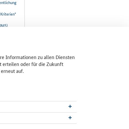
entlichung
Kriterien"
tDMS)
S)
: A Survey"
ng des
ere Informationen zu allen Diensten
des
 erteilen oder für die Zukunft
 erneut auf.
4KMU)
n4KMU)
ung für