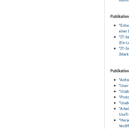
Publikatio
"Entw
einer
"IT-b
(Ein 
"IT-I
(Mark
Publikation
"Anfo
"User
"Usabi
"Proto
"Usab
"Arbe
UseTr
"Herau
Veröf