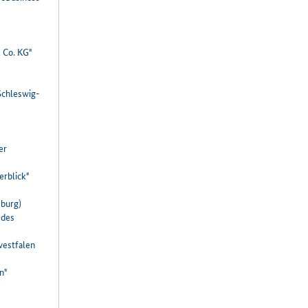
 Co. KG"
Schleswig-
er
erblick"
eburg)
 des
westfalen
n"