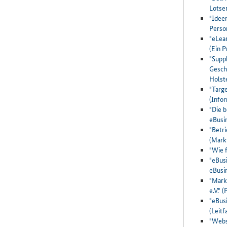
Lotse
"Ideen
Perso
"eLea
(Ein 
"Supp
Gesch
Holst
"Targ
(Info
"Die b
eBusi
"Betr
(Mark
"Wie 
"eBus
eBusi
"Mark
e.V."
"eBus
(Leit
"Webs