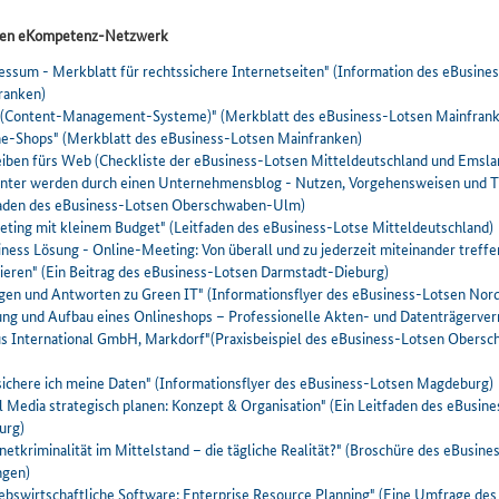
onen eKompetenz-Netzwerk
essum - Merkblatt für rechtssichere Internetseiten" (Information des eBusine
ranken)
(Content-Management-Systeme)" (Merkblatt des eBusiness-Lotsen Mainfrank
ne-Shops" (Merkblatt des eBusiness-Lotsen Mainfranken)
eiben fürs Web (Checkliste der eBusiness-Lotsen Mitteldeutschland und Emsla
nter werden durch einen Unternehmensblog - Nutzen, Vorgehensweisen und T
faden des eBusiness-Lotsen Oberschwaben-Ulm)
eting mit kleinem Budget" (Leitfaden des eBusiness-Lotse Mitteldeutschland)
ness Lösung - Online-Meeting: Von überall und zu jederzeit miteinander treffe
tieren" (Ein Beitrag des eBusiness-Lotsen Darmstadt-Dieburg)
agen und Antworten zu Green IT" (Informationsflyer des eBusiness-Lotsen Nor
ung und Aufbau eines Onlineshops – Professionelle Akten- und Datenträgerver
us International GmbH, Markdorf"(Praxisbeispiel des eBusiness-Lotsen Obers
sichere ich meine Daten" (Informationsflyer des eBusiness-Lotsen Magdeburg)
l Media strategisch planen: Konzept & Organisation" (Ein Leitfaden des eBusin
urg)
netkriminalität im Mittelstand – die tägliche Realität?" (Broschüre des eBusin
ngen)
iebswirtschaftliche Software: Enterprise Resource Planning" (Eine Umfrage des