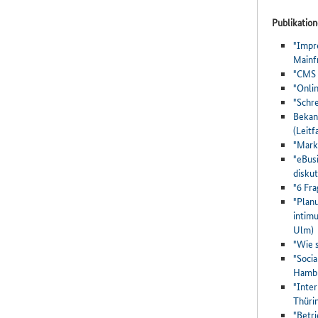
Publikati
"Impr
Mainf
"CMS 
"Onli
"Schr
Bekan
(Leit
"Mark
"eBusi
disku
"6 Fr
"Plan
intim
Ulm)
"Wie 
"Socia
Hamb
"Inter
Thüri
"Betr