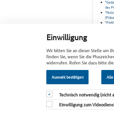
"Gedan
des P
"Nutz
(Präs
"Einb
"Inte
Dokum
Einwilligung
"Usab
(Eine
"Soft
Wir bitten Sie an dieser Stelle um 
Erfah
finden Sie, wenn Sie die Pluszeiche
Proje
widerrufen. Rufen Sie dazu bitte di
"Usab
Entwi
"Kick
Auswahl bestätigen
Alle
"Auf 
Bauun
Technisch notwendig (nicht 
Einwilligung zum Videodiens
New