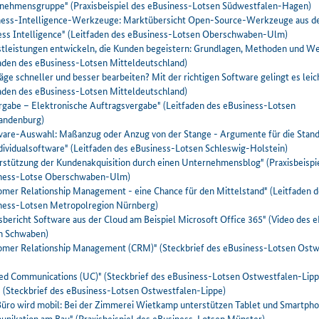
nehmensgruppe" (Praxisbeispiel des eBusiness-Lotsen Südwestfalen-Hagen)
ness-Intelligence-Werkzeuge: Marktübersicht Open-Source-Werkzeuge aus d
ess Intelligence" (Leitfaden des eBusiness-Lotsen Oberschwaben-Ulm)
stleistungen entwickeln, die Kunden begeistern: Grundlagen, Methoden und W
faden des eBusiness-Lotsen Mitteldeutschland)
äge schneller und besser bearbeiten? Mit der richtigen Software gelingt es leic
faden des eBusiness-Lotsen Mitteldeutschland)
rgabe – Elektronische Auftragsvergabe" (Leitfaden des eBusiness-Lotsen
andenburg)
ware-Auswahl: Maßanzug oder Anzug von der Stange - Argumente für die Stan
ndividualsoftware" (Leitfaden des eBusiness-Lotsen Schleswig-Holstein)
rstützung der Kundenakquisition durch einen Unternehmensblog" (Praxisbeispi
ness-Lotse Oberschwaben-Ulm)
omer Relationship Management - eine Chance für den Mittelstand" (Leitfaden 
ness-Lotsen Metropolregion Nürnberg)
sbericht Software aus der Cloud am Beispiel Microsoft Office 365" (Video des 
n Schwaben)
omer Relationship Management (CRM)" (
Steckbrief des eBusiness-Lotsen Ostw
ed Communications (UC)" (
Steckbrief des eBusiness-Lotsen Ostwestfalen-Lipp
 (
Steckbrief des eBusiness-Lotsen Ostwestfalen-Lippe)
Büro wird mobil: Bei der Zimmerei Wietkamp unterstützen Tablet und Smartpho
nikation am Bau" (Praxisbeispiel des eBusiness-Lotsen Münster)