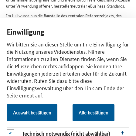
unter Verwendung offener, herstellerneutraler eBusiness-Standards.
Im Juli wurde nun die Baustelle des zentralen Referenzobjekts, des
Büroneubaus der Volkswagen Financial Services AG in Braunschweig,
eingerichtet. Kurz darauf haben die Erdarbeiten begonnen. Mit
Einwilligung
Baubeginn sind bereits am virtuellen Gebäudemodell alle Planungen für
den Rohbau abgeschlossen. Während der Planungsphase stand den
Wir bitten Sie an dieser Stelle um Ihre Einwilligung für
Planern ein aus dem BIM-Modell abgeleiteter "immersiver
die Nutzung unseres Videodienstes. Nähere
Gebäudeprototyp" zur Verfügung, der für virtuelle Baubegehungen im
"Immersive Engineering Lab" des Fraunhofer IAO in Stuttgart genutzt
Informationen zu allen Diensten finden Sie, wenn Sie
wurde. Bei diesem handelt es sich um ein Projektionssystem zur
die Pluszeichen rechts aufklappen. Sie können Ihre
interaktiven und räumlichen Visualisierung von Gebäuden. Diese ist fast
Einwilligungen jederzeit erteilen oder für die Zukunft
so realistisch zu erleben, als wäre das Bauvorhaben bereits umgesetzt,
widerrufen. Rufen Sie dazu bitte diese
und bereits vor dem Spatenstich konnten letzte Planungsdetails geklärt
Einwilligungsverwaltung über den Link am Ende der
und mögliche Konflikte ausgeräumt werden.
Seite erneut auf.
Näheres zum aktuellen Stand bei den beiden BIM-Referenzobjekten
wird beim nächsten öffentlichen
BIMiD-Fachsymposium am 28.
Oktober 2015
in Neumarkt i. d. OPf. präsentiert.
Auswahl bestätigen
Alle bestätigen
WEITERFÜHRENDE INFORMATIONEN:
BIMiD - BIM-Referenzobjekt in Deutschland - Ein Praxis-
Technisch notwendig (nicht abwählbar)
Modellprojekt für die deutsche Bau- und Immobilienwirtschaft