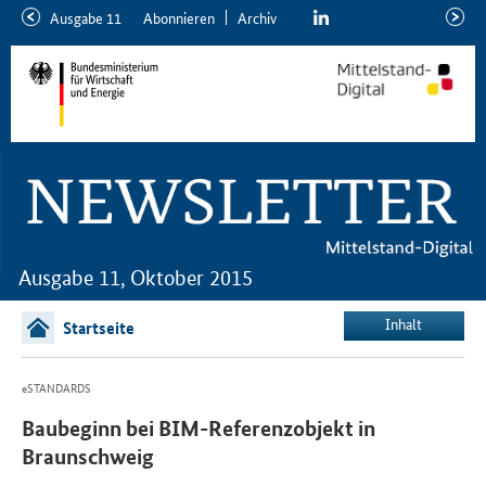
linkedin
Ausgabe 11
Abon­nie­ren
Ar­chiv
ältere
neuer
Ausgabe
Ausga
Ausgabe 11, Oktober 2015
Inhalt
Startseite
eSTANDARDS
Baubeginn bei BIM-Referenzobjekt in
Braunschweig