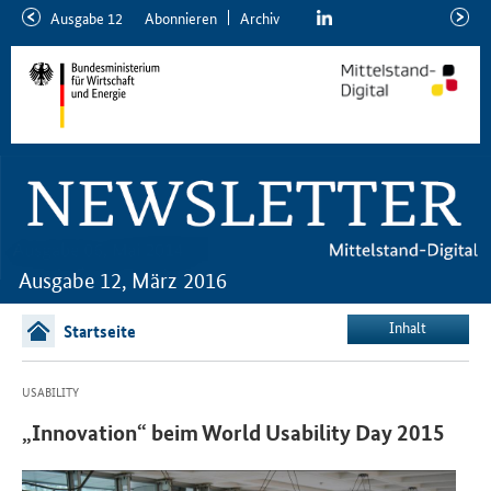
linkedin
Ausgabe 12
Abon­nie­ren
Ar­chiv
ältere
neuer
Ausgabe
Ausga
Ausgabe 12, März 2016
Inhalt
Startseite
USABILITY
„Innovation“ beim World Usability Day 2015