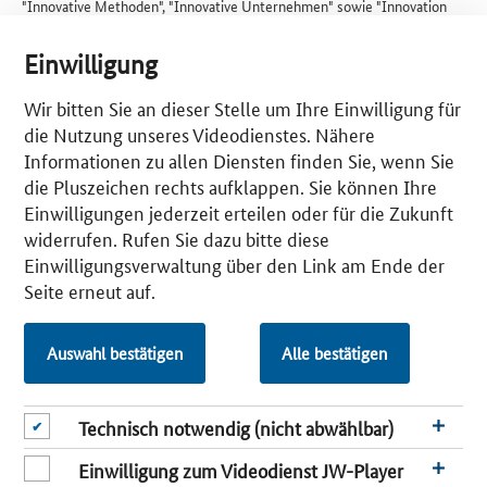
"Innovative Methoden", "Innovative Unternehmen" sowie "Innovation
und Gesellschaft" auf dem Programm. Zwei Mitarbeiter des Berliner
Kompetenzzentrums für Usability-Maßnahmen, Angela Krupp und
Einwilligung
Stefan Brandenburg, präsentierten gemeinsam mit Elisabeth
Brandenburg vom Fraunhofer IPK in dem Beitrag "Die Ethik technischer
Wir bitten Sie an dieser Stelle um Ihre Einwilligung für
Innovationen am Beispiel des Internets of Things" ein Modell für die
die Nutzung unseres Videodienstes. Nähere
Entwicklung innovativer technischer Produkte. Der Beitrag von Ron
Informationen zu allen Diensten finden Sie, wenn Sie
Reckin befasste sich mit der Integration von Lean UX und anderen
agilen Vorgehensmethoden in KMU.
die Pluszeichen rechts aufklappen. Sie können Ihre
Einwilligungen jederzeit erteilen oder für die Zukunft
"Das Thema Usability ist in der Wirtschaft angekommen. Mittlerweile
widerrufen. Rufen Sie dazu bitte diese
festigt sich immer mehr die Ansicht, dass fehlende
Gebrauchstauglichkeit durchaus zu deutlichen Nachteilen im nationalen
Einwilligungsverwaltung über den Link am Ende der
und internationalen Wettbewerb führen kann", erläutert Manuel
Seite erneut auf.
Friedrich von UseTree. Am Stand des Projekts konnten sich die
Besucher über die Benutzerfreundlichkeit bei Softwarelösungen
informieren.Weitere Informationen finden Sie
hier
und
hier.
Auswahl bestätigen
Alle bestätigen
WEITERFÜHRENDE INFORMATIONEN:
UseTree - Das Berliner Kompetenzzentrum für Usability-
Technisch notwendig (nicht abwählbar)
Maßnahmen
Einwilligung zum Videodienst JW-Player