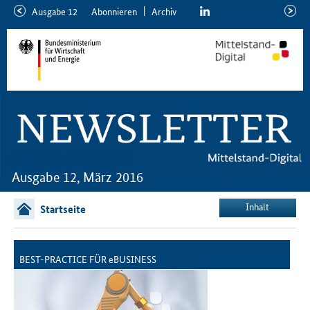
linkedin
Ausgabe 12
Abon­nie­ren
Ar­chiv
ältere
neuer
Ausgabe
Ausga
Ausgabe 12, März 2016
Inhalt
Startseite
BEST-PRACTICE FÜR eBUSINESS