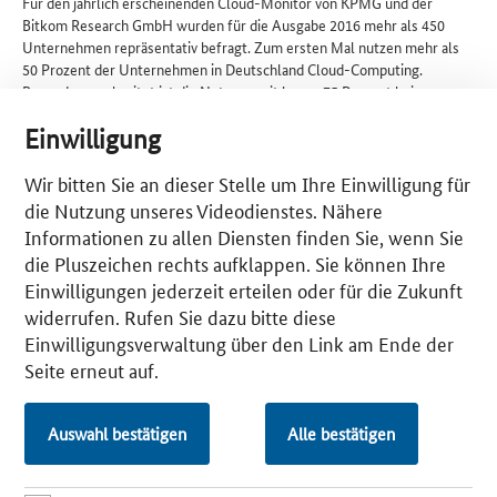
Für den jährlich erscheinenden Cloud-Monitor von KPMG und der
Bitkom Research GmbH wurden für die Ausgabe 2016 mehr als 450
Unternehmen repräsentativ befragt. Zum ersten Mal nutzen mehr als
50 Prozent der Unternehmen in Deutschland Cloud-Computing.
Besonders verbreitet ist die Nutzung mit knapp 75 Prozent bei
Unternehmen der IT- und Telekommunikationsbranche. Dabei nehmen
Einwilligung
die Nutzung von Private Cloud (Bereitstellung aus
unternehmenseigenen Rechenzentren, Cloud-Umgebung im Eigentum
des nutzenden Unternehmens) und die Zufriedenheit mit diesen
Wir bitten Sie an dieser Stelle um Ihre Einwilligung für
Lösungen ab. Jedes vierte Unternehmen nutzt ein Public Cloud-
die Nutzung unseres Videodienstes. Nähere
Angebot (Bereitstellung über das Internet, Cloud-Umgebung Eigentum
Informationen zu allen Diensten finden Sie, wenn Sie
eines Dienstleisters). Dabei sind große Unternehmen deutlich Vorreiter.
die Pluszeichen rechts aufklappen. Sie können Ihre
Hauptsächlich werden Office- (43 Prozent) und Groupware-
Einwilligungen jederzeit erteilen oder für die Zukunft
Anwendungen (35 Prozent) wie Kalender im Rahmen von sog. Public
Cloud-SaaS
[1]
-Anwendungen genutzt: Hierbei greifen Unternehmen
widerrufen. Rufen Sie dazu bitte diese
über Cloud-Computing auf Infrastrukturen und Dienste / Software
Einwilligungsverwaltung über den Link am Ende der
eines Dienstleisters zu, ohne diese selbst zu besitzen. Hemmfaktoren
Seite erneut auf.
für die Nutzung von Public Cloud-Computing sind vor allem die Angst
vor dem unberechtigten Zugriff auf sensible Unternehmensdaten (48
Prozent) sowie die Angst vor IT-Know-how-Verlust (47 Prozent).
Auswahl bestätigen
Alle bestätigen
Die Studie finden Sie
hier.
Die nächste vorgestellte Studie finden Sie
hier.