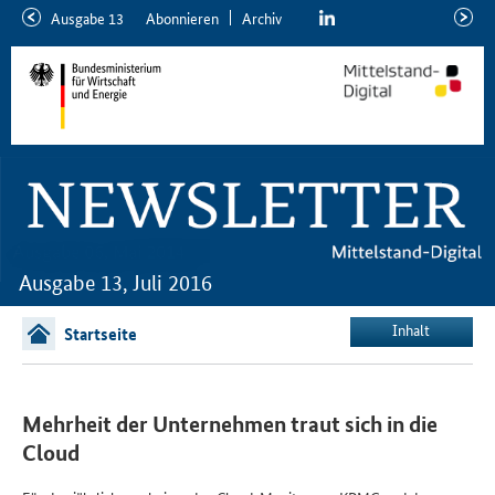
linkedin
Ausgabe 13
Abon­nie­ren
Ar­chiv
ältere
neuer
Ausgabe
Ausga
Ausgabe 13, Juli 2016
Inhalt
Startseite
Mehrheit der Unternehmen traut sich in die
Cloud