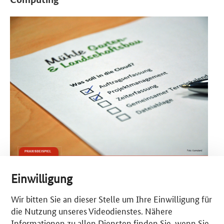
Einwilligung
Wir bitten Sie an dieser Stelle um Ihre Einwilligung für
© Mittelstand 4.0-Agentur Cloud
die Nutzung unseres Videodienstes. Nähere
Informationen zu allen Diensten finden Sie, wenn Sie