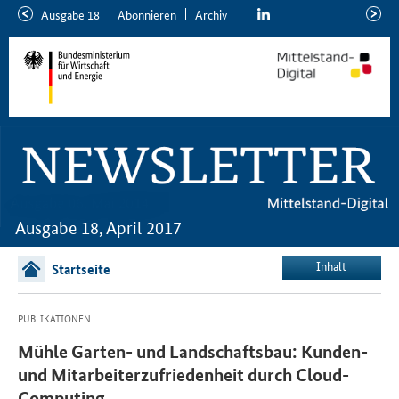
linkedin
Ausgabe 18
Abon­nie­ren
Ar­chiv
ältere
neuer
Ausgabe
Ausga
Ausgabe 18, April 2017
Inhalt
Startseite
PUBLIKATIONEN
Mühle Garten- und Landschaftsbau: Kunden-
und Mitarbeiterzufriedenheit durch Cloud-
Computing