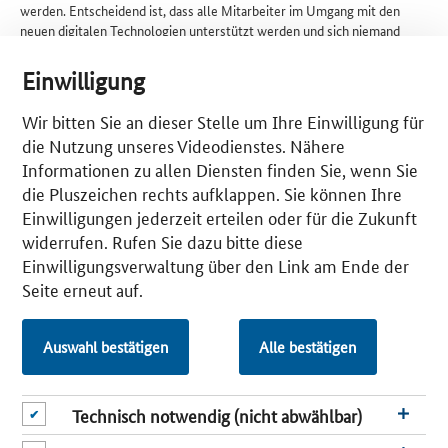
werden. Entscheidend ist, dass alle Mitarbeiter im Umgang mit den
neuen digitalen Technologien unterstützt werden und sich niemand
ausgeschlossen fühlt.
Einwilligung
Das Kompetenzzentrum Cottbus wurde im April 2018 eröffnet. Es setzt
seinen Schwerpunkt auf die Qualifizierung von Beschäftigten,
Wir bitten Sie an dieser Stelle um Ihre Einwilligung für
Führungskräften und Betriebsräten und bietet den Abschluss von
Lernpartnerschaften an. Hierbei werden Unternehmen bei der
die Nutzung unseres Videodienstes. Nähere
bedarfsgerechten Auswahl von Qualifizierungsangeboten unterstützt
Informationen zu allen Diensten finden Sie, wenn Sie
und themen- oder branchenspezifisch miteinander vernetzt. Darüber
die Pluszeichen rechts aufklappen. Sie können Ihre
hinaus bietet das Zentrum Fachtage mit Impulsvorträgen und
Einwilligungen jederzeit erteilen oder für die Zukunft
Workshops an, in denen Teilnehmer mehr zu Themen wie dem Einfluss
widerrufen. Rufen Sie dazu bitte diese
der Digitalisierung auf die Arbeitswelt von morgen oder die berufliche
Weiterbildung im digitalen Zeitalter erfahren.
Einwilligungsverwaltung über den Link am Ende der
Seite erneut auf.
Weitere
Informationen zur
Arbeit und zum
Auswahl bestätigen
Alle bestätigen
Angebot des
Mittelstand 4.0-
Kompetenzentrums
Technisch notwendig (nicht abwählbar)
Cottbus finden Sie
auf der
Website
des Zentrums.