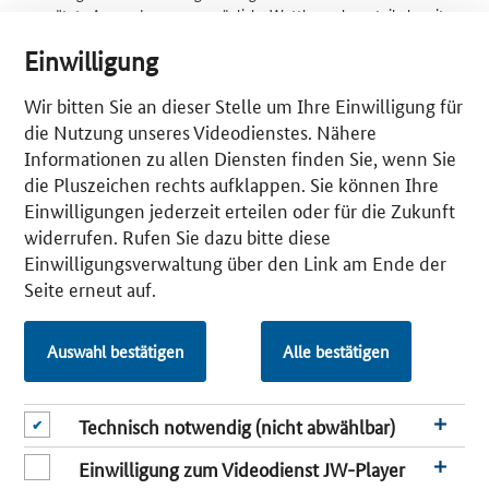
verspätete Anwendung, wenn mögliche Wettbewerbsvorteile bereits
verspielt sein können.
Einwilligung
Um kleinen und mittleren Unternehmen den Zugang zu den
Technologien von morgen zu erleichtern, bewertet das Mittelstand 4.0-
Wir bitten Sie an dieser Stelle um Ihre Einwilligung für
Kompetenzzentrum IT-Wirtschaft Zukunftstechnologien und deren
die Nutzung unseres Videodienstes. Nähere
Anwendungs- und Marktpotenziale. Alle Informationen werden im
Informationen zu allen Diensten finden Sie, wenn Sie
Anschluss verständlich im sogenannten „Tech Radar“ aufbereitet, der
bei der Einschätzung hilft, welche Neuheiten sich für den eigenen
die Pluszeichen rechts aufklappen. Sie können Ihre
Betrieb lohnen. Als zusätzliches Hilfsmittel hat das Zentrum im Juli den
Einwilligungen jederzeit erteilen oder für die Zukunft
„Tech Report“ veröffentlicht, der die Informationen des Radars
widerrufen. Rufen Sie dazu bitte diese
zusammenfasst.
Einwilligungsverwaltung über den Link am Ende der
Die Technologiefelder reichen von 3D-Druck bis hin zu Quantum-
Seite erneut auf.
Computing, für die jeweils verständliche Beispiele herangezogen
werden. Aufgrund der rasanten Innovationgeschwindigkeit ist der Tech
Radar darauf ausgelegt, neue Bereiche zu integrieren und dynamisch auf
Auswahl bestätigen
Alle bestätigen
aufkommende Technologie zu reagieren. Deshalb wird bereits im
November schon der nächste Tech Report veröffentlicht.
Technisch notwendig (nicht abwählbar)
Der Tech Radar ist auf der
Website
abrufbar, der Tech Report steht
hier
zum Download bereit.
Einwilligung zum Videodienst JW-Player