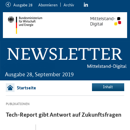
linkedin
Ausgabe 28
Abon­nie­ren
Ar­chiv
neuere
ältere
Ausgabe
Ausgabe
Ausgabe 28, September 2019
Inhalt
Startseite
PUBLIKATIONEN
Tech-Report gibt Antwort auf Zukunftsfragen