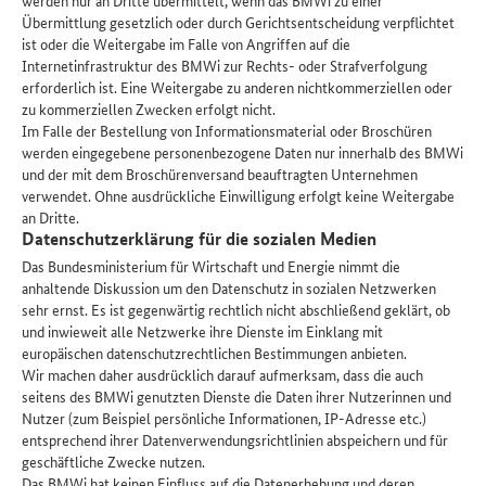
Übermittlung gesetzlich oder durch Gerichtsentscheidung verpflichtet
ist oder die Weitergabe im Falle von Angriffen auf die
Internetinfrastruktur des BMWi zur Rechts- oder Strafverfolgung
erforderlich ist. Eine Weitergabe zu anderen nichtkommerziellen oder
zu kommerziellen Zwecken erfolgt nicht.
Im Falle der Bestellung von Informationsmaterial oder Broschüren
werden eingegebene personenbezogene Daten nur innerhalb des BMWi
und der mit dem Broschürenversand beauftragten Unternehmen
verwendet. Ohne ausdrückliche Einwilligung erfolgt keine Weitergabe
an Dritte.
Datenschutzerklärung für die sozialen Medien
Das Bundesministerium für Wirtschaft und Energie nimmt die
anhaltende Diskussion um den Datenschutz in sozialen Netzwerken
sehr ernst. Es ist gegenwärtig rechtlich nicht abschließend geklärt, ob
und inwieweit alle Netzwerke ihre Dienste im Einklang mit
europäischen datenschutzrechtlichen Bestimmungen anbieten.
Wir machen daher ausdrücklich darauf aufmerksam, dass die auch
seitens des BMWi genutzten Dienste die Daten ihrer Nutzerinnen und
Nutzer (zum Beispiel persönliche Informationen, IP-Adresse etc.)
entsprechend ihrer Datenverwendungsrichtlinien abspeichern und für
geschäftliche Zwecke nutzen.
Das BMWi hat keinen Einfluss auf die Datenerhebung und deren