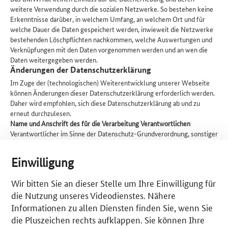
weitere Verwendung durch die sozialen Netzwerke. So bestehen keine
Erkenntnisse darüber, in welchem Umfang, an welchem Ort und für
welche Dauer die Daten gespeichert werden, inwieweit die Netzwerke
bestehenden Löschpflichten nachkommen, welche Auswertungen und
Verknüpfungen mit den Daten vorgenommen werden und an wen die
Daten weitergegeben werden.
Änderungen der Datenschutzerklärung
Im Zuge der (technologischen) Weiterentwicklung unserer Webseite
können Änderungen dieser Datenschutzerklärung erforderlich werden.
Daher wird empfohlen, sich diese Datenschutzerklärung ab und zu
erneut durchzulesen.
Name und Anschrift des für die Verarbeitung Verantwortlichen
Verantwortlicher im Sinne der Datenschutz-Grundverordnung, sonstiger
in den Mitgliedstaaten der Europäischen Union geltenden
Datenschutzgesetze und anderer Bestimmungen mit
Einwilligung
datenschutzrechtlichem Charakter ist das:
Bundesministerium für Wirtschaft und Energie
Wir bitten Sie an dieser Stelle um Ihre Einwilligung für
Referat Soziale Medien, Öffentlichkeitsarbeit
die Nutzung unseres Videodienstes. Nähere
Verantwortlich im Sinne von § 55 Abs. 2 Rundfunkstaatsvertrag (RStV):
Tobias Fresenius, Leiter des Referates Soziale Medien,
Informationen zu allen Diensten finden Sie, wenn Sie
Öffentlichkeitsarbeit
die Pluszeichen rechts aufklappen. Sie können Ihre
Scharnhorststr. 34-37