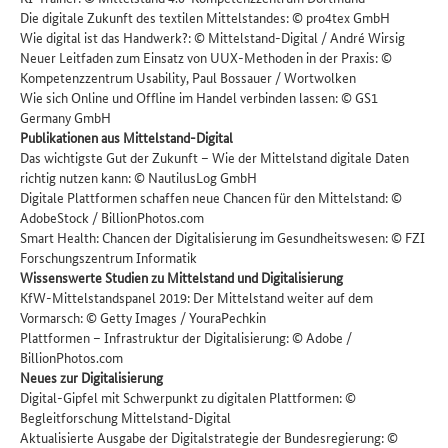
Die digitale Zukunft des textilen Mittelstandes: © pro4tex GmbH
Wie digital ist das Handwerk?: © Mittelstand-Digital / André Wirsig
Neuer Leitfaden zum Einsatz von UUX-Methoden in der Praxis: ©
Kompetenzzentrum Usability, Paul Bossauer / Wortwolken
Wie sich Online und Offline im Handel verbinden lassen: © GS1
Germany GmbH
Publikationen aus Mittelstand-Digital
Das wichtigste Gut der Zukunft – Wie der Mittelstand digitale Daten
richtig nutzen kann: © NautilusLog GmbH
Digitale Plattformen schaffen neue Chancen für den Mittelstand: ©
AdobeStock / BillionPhotos.com
Smart Health: Chancen der Digitalisierung im Gesundheitswesen: © FZI
Forschungszentrum Informatik
Wissenswerte Studien zu Mittelstand und Digitalisierung
KfW-Mittelstandspanel 2019: Der Mittelstand weiter auf dem
Vormarsch: ©
Getty Images / YouraPechkin
Plattformen – Infrastruktur der Digitalisierung: © Adobe /
BillionPhotos.com
Neues zur Digitalisierung
Digital-Gipfel mit Schwerpunkt zu digitalen Plattformen: ©
Begleitforschung Mittelstand-Digital
Aktualisierte Ausgabe der Digitalstrategie der Bundesregierung: ©