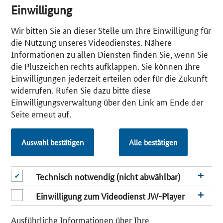
Einwilligung
Wie digital ist das Handwerk?
Neuer Leitfaden zum Einsatz von UUX-Methoden in der
Wir bitten Sie an dieser Stelle um Ihre Einwilligung für
Praxis
die Nutzung unseres Videodienstes. Nähere
Informationen zu allen Diensten finden Sie, wenn Sie
Wie sich Online und Offline im Handel verbinden lassen
die Pluszeichen rechts aufklappen. Sie können Ihre
Digitale Plattformen schaffen neue Chancen für den
Einwilligungen jederzeit erteilen oder für die Zukunft
Mittelstand
widerrufen. Rufen Sie dazu bitte diese
Smart Health: Chancen der Digitalisierung im
Einwilligungsverwaltung über den Link am Ende der
Gesundheitswesen
Seite erneut auf.
Plattformen – Infrastruktur der Digitalisierung
Aktualisierte Ausgabe der Digitalstrategie der
Auswahl bestätigen
Alle bestätigen
Bundesregierung
Technisch notwendig (nicht abwählbar)
Startseite
Folgen Sie uns auf
Einwilligung zum Videodienst JW-Player
LinkedIn
Ausführliche Informationen über Ihre
Newsletter abonnieren
Newsletter abbestellen