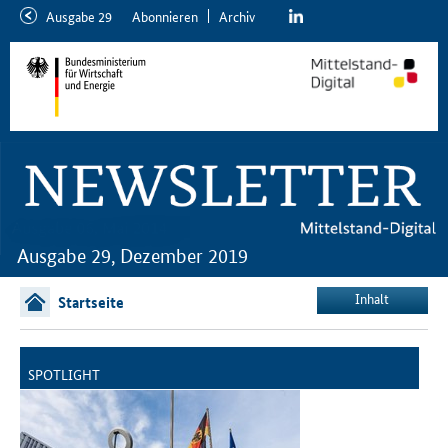
linkedin
Ausgabe 29
Abon­nie­ren
Ar­chiv
neuere
ältere
Ausgabe
Ausgabe
Ausgabe 29, Dezember 2019
Inhalt
Startseite
SPOTLIGHT