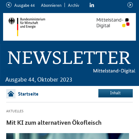
linkedin
Ausgabe 44
Abon­nie­ren
Ar­chiv
ältere
neuer
Ausgabe
Ausga
Ausgabe 44, Oktober 2023
Inhalt
Startseite
AKTUELLES
Mit KI zum alternativen Ökofleisch