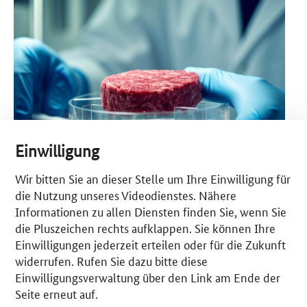
Einwilligung
Wir bitten Sie an dieser Stelle um Ihre Einwilligung für
Muhammad Shoaib - stock.adobe.com
die Nutzung unseres Videodienstes. Nähere
Die konventionelle Fleischproduktion benötigt viele Ressourcen und
Informationen zu allen Diensten finden Sie, wenn Sie
verursacht einen hohen CO2-Ausstoß. Expertinnen und Experten
die Pluszeichen rechts aufklappen. Sie können Ihre
weisen schon länger darauf hin, dass Insekten eine gute und
Einwilligungen jederzeit erteilen oder für die Zukunft
ressourcenschonendere Fleischalternative für die Zukunft darstellen
widerrufen. Rufen Sie dazu bitte diese
könnten – bisher waren allerdings noch keine Produktionsanlagen
vorhanden, um eine ausreichend große Insektenzucht wirtschaftlich
Einwilligungsverwaltung über den Link am Ende der
lukrativ umzusetzen. Das Mittelstand-Digital Zentrum Hannover
Seite erneut auf.
entwickelt nun mit dem Start-up Lower Impact GmbH den