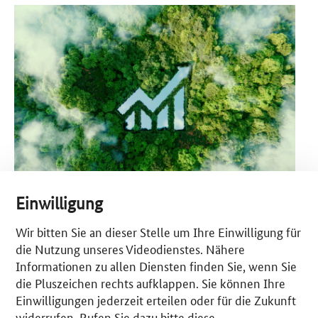
Einwilligung
© malp – stock.adobe.com
Wir bitten Sie an dieser Stelle um Ihre Einwilligung für
Der in diesem Jahr erstmalig veröffentlichte SEED-Index fungiert als
Indikator für den Stand der Digitalisierung in der deutschen Wirtschaft.
die Nutzung unseres Videodienstes. Nähere
Er verbindet zwei wesentliche Effekte der Digitalisierung: die
Informationen zu allen Diensten finden Sie, wenn Sie
Reduzierung von CO2-Emissionen und die Steigerung der Profitabilität.
die Pluszeichen rechts aufklappen. Sie können Ihre
Der Index bewertet die Fortschritte der Digitalisierung in fünf wichtigen
Einwilligungen jederzeit erteilen oder für die Zukunft
Sektoren. Auf diese Weise zeigt wird sichtbar, wie weit die
widerrufen. Rufen Sie dazu bitte diese
Unternehmen bei der sogenannten Twin Transition, also der