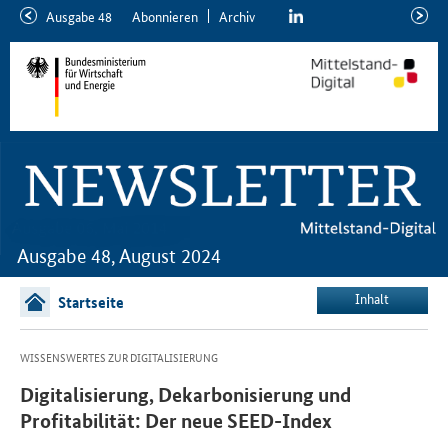
linkedin
Ausgabe 48
Abon­nie­ren
Ar­chiv
ältere
neuer
Ausgabe
Ausga
Ausgabe 48, August 2024
Inhalt
Startseite
WISSENSWERTES ZUR DIGITALISIERUNG
Digitalisierung, Dekarbonisierung und
Profitabilität: Der neue SEED-Index