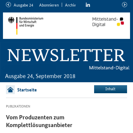
linkedin
Ausgabe 24
Abon­nie­ren
Ar­chiv
ältere
neuer
Ausgabe
Ausga
Ausgabe 24, September 2018
Inhalt
Startseite
PUBLIKATIONEN
Vom Produzenten zum
Komplettlösungsanbieter