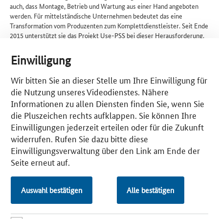
auch, dass Montage, Betrieb und Wartung aus einer Hand angeboten
werden. Für mittelständische Unternehmen bedeutet das eine
Transformation vom Produzenten zum Komplettdienstleister. Seit Ende
2015 unterstützt sie das Projekt Use-PSS bei dieser Herausforderung.
Im Fokus der Arbeit steht die Nutzerfreundlichkeit – auch als Usability
bezeichnet – von Produkt-Service-Systemen (PSS) im Mittelstand.
Einwilligung
Use-PSS bietet Unternehmen das nötige Know-how, um je nach Grad
Wir bitten Sie an dieser Stelle um Ihre Einwilligung für
der Serviceorientierung nutzerfreundliche und auf ihre Kunden
abgestimmte PSS aufzubauen. So können beispielsweise
die Nutzung unseres Videodienstes. Nähere
Maschinenbauer neue Geschäftsmodelle realisieren: Von der einfachen
Informationen zu allen Diensten finden Sie, wenn Sie
Vermietung einer Anlage bis hin zum Rundum-Service-Vertrag mit
die Pluszeichen rechts aufklappen. Sie können Ihre
entsprechender Bezahlung pro hergestelltem Teil. Das von Use-PSS
Einwilligungen jederzeit erteilen oder für die Zukunft
entwickelte Vorgehensmodell kann von Unternehmen auf viele andere
widerrufen. Rufen Sie dazu bitte diese
Branchen übertragen werden. Zuvor können sie über einen
Digitalisierungscheck feststellen, wie fit Geschäftsleitung, Mitarbeiter
Einwilligungsverwaltung über den Link am Ende der
und interne Prozesse bereits für digitale Geschäftsmodelle sind.
Seite erneut auf.
Anschließend geben verschiedene Methoden und Vorgehensweisen den
Betrieben weitere Anknüpfungspunkte für eine erfolgreiche
Umsetzung von digitalen Produkten und Services. Dazu gehören etwa
Auswahl bestätigen
Alle bestätigen
die systematische Analyse der Bedürfnisse von potenziellen
Neukunden, die strukturierte Sammlung von Produktideen oder
Möglichkeiten zur Prüfung von geplanten Angeboten.