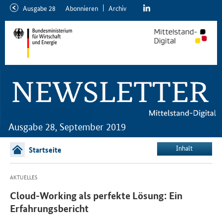
linkedin
Ausgabe 28
Abon­nie­ren
Ar­chiv
neuere
ältere
Ausgabe
Ausgabe
Ausgabe 28, September 2019
Inhalt
Startseite
AKTUELLES
Cloud-Working als perfekte Lösung: Ein
Erfahrungsbericht