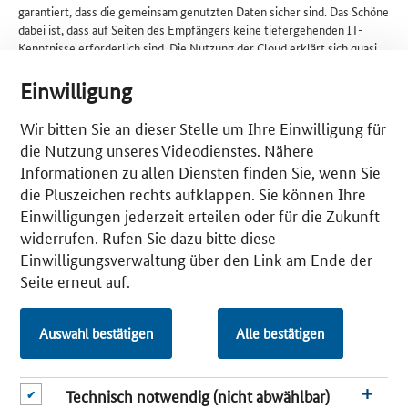
garantiert, dass die gemeinsam genutzten Daten sicher sind. Das Schöne
dabei ist, dass auf Seiten des Empfängers keine tiefergehenden IT-
Kenntnisse erforderlich sind. Die Nutzung der Cloud erklärt sich quasi
von selbst.
Einwilligung
Inwieweit war „IT-Sicherheit“ bei der Cloud-Einführung Thema für Sie?
Ennen
: Damit habe ich mich im Vorfeld intensiv auseinandergesetzt.
Wir bitten Sie an dieser Stelle um Ihre Einwilligung für
Meine Kunden vertrauen mir schließlich ihr Know-how an, und ich bin
die Nutzung unseres Videodienstes. Nähere
ihnen gegenüber zur Geheimhaltung verpflichtet. Deshalb ist es für
Informationen zu allen Diensten finden Sie, wenn Sie
meine Firma besonders wichtig, dass die Daten nicht nach außen
die Pluszeichen rechts aufklappen. Sie können Ihre
dringen. Für mich war bei der Auswahl des Cloud-Anbieters
Einwilligungen jederzeit erteilen oder für die Zukunft
entscheidend, dass sich das Rechenzentrum, auf dem die Daten liegen,
in Deutschland befindet und die Daten Deutschland auf keinen Fall
widerrufen. Rufen Sie dazu bitte diese
verlassen.
Einwilligungsverwaltung über den Link am Ende der
Seite erneut auf.
Die Standortwahl des Cloud-Anbieters war demnach ein elementares
Entscheidungskriterium?
Ennen
: Absolut. Für mich war es enorm wichtig, dass die Rechte der
Auswahl bestätigen
Alle bestätigen
Daten auf jeden Fall beim Ersteller bzw. beim Kunden bleiben. Die
Recherche nach dem passenden Cloud-Anbieter war dementsprechend
umfangreich.
Technisch notwendig (nicht abwählbar)